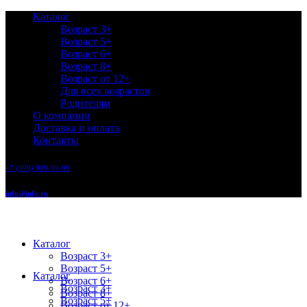
Каталог
Возраст 3+
Возраст 5+
Возраст 6+
Возраст 8+
Возраст от 12+
Для всех возрастов
Родителям
О компании
Доставка и оплата
Контакты
+7 (999) 999-99-99
info@info.ru
Каталог
Возраст 3+
Возраст 5+
Каталог
Возраст 6+
Возраст 3+
Возраст 8+
Возраст 5+
Возраст от 12+