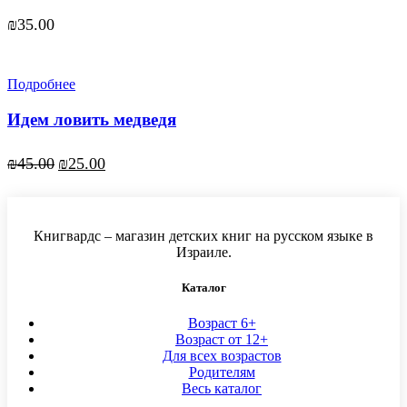
₪
35.00
Подробнее
Идем ловить медведя
Первоначальная
Текущая
₪
45.00
₪
25.00
цена
цена:
составляла
₪25.00.
₪45.00.
Книгвардс – магазин детских книг на русском языке в
Израиле.
Каталог
Возраст 6+
Возраст от 12+
Для всех возрастов
Родителям
Весь каталог