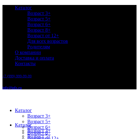
Каталог
Возраст 3+
Возраст 5+
Возраст 6+
Возраст 8+
Возраст от 12+
Для всех возрастов
Родителям
О компании
Доставка и оплата
Контакты
+7 (999) 999-99-99
info@info.ru
Каталог
Возраст 3+
Возраст 5+
Каталог
Возраст 6+
Возраст 3+
Возраст 8+
Возраст 5+
Возраст от 12+