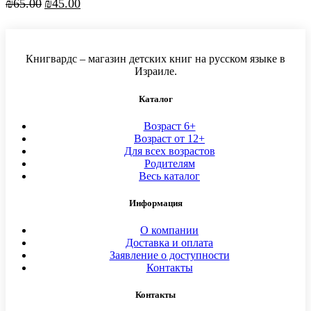
Первоначальная
Текущая
₪
65.00
₪
45.00
цена
цена:
составляла
₪45.00.
₪65.00.
Книгвардс – магазин детских книг на русском языке в
Израиле.
Каталог
Возраст 6+
Возраст от 12+
Для всех возрастов
Родителям
Весь каталог
Информация
О компании
Доставка и оплата
Заявление о доступности
Контакты
Контакты