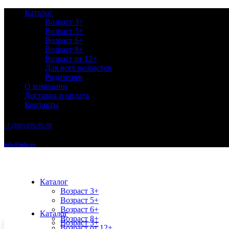
Каталог
Возраст 3+
Возраст 5+
Возраст 6+
Возраст 8+
Возраст от 12+
Для всех возрастов
Родителям
О компании
Доставка и оплата
Контакты
+7 (999) 999-99-99
info@info.ru
Каталог
Возраст 3+
Возраст 5+
Возраст 6+
Каталог
Возраст 8+
Возраст 3+
Возраст от 12+