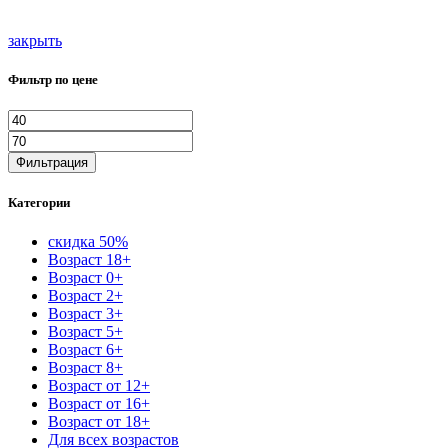
закрыть
Фильтр по цене
Минимальная
Максимальная
цена
цена
Фильтрация
Категории
скидка 50%
Возраст 18+
Возраст 0+
Возраст 2+
Возраст 3+
Возраст 5+
Возраст 6+
Возраст 8+
Возраст от 12+
Возраст от 16+
Возраст от 18+
Для всех возрастов