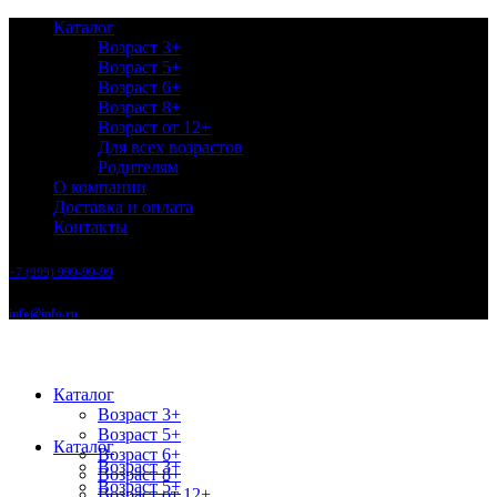
Каталог
Возраст 3+
Возраст 5+
Возраст 6+
Возраст 8+
Возраст от 12+
Для всех возрастов
Родителям
О компании
Доставка и оплата
Контакты
+7 (999) 999-99-99
info@info.ru
Каталог
Возраст 3+
Возраст 5+
Каталог
Возраст 6+
Возраст 3+
Возраст 8+
Возраст 5+
Возраст от 12+