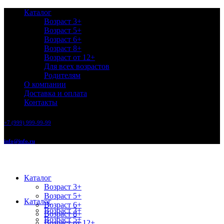
Каталог
Возраст 3+
Возраст 5+
Возраст 6+
Возраст 8+
Возраст от 12+
Для всех возрастов
Родителям
О компании
Доставка и оплата
Контакты
+7 (999) 999-99-99
info@info.ru
Каталог
Возраст 3+
Возраст 5+
Каталог
Возраст 6+
Возраст 3+
Возраст 8+
Возраст 5+
Возраст от 12+