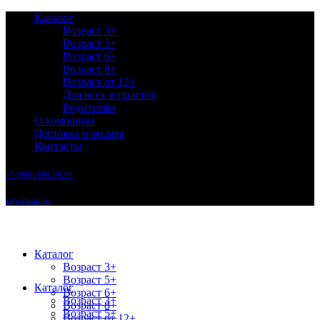
Каталог
Возраст 3+
Возраст 5+
Возраст 6+
Возраст 8+
Возраст от 12+
Для всех возрастов
Родителям
О компании
Доставка и оплата
Контакты
+7 (999) 999-99-99
info@info.ru
Каталог
Возраст 3+
Возраст 5+
Каталог
Возраст 6+
Возраст 3+
Возраст 8+
Возраст 5+
Возраст от 12+