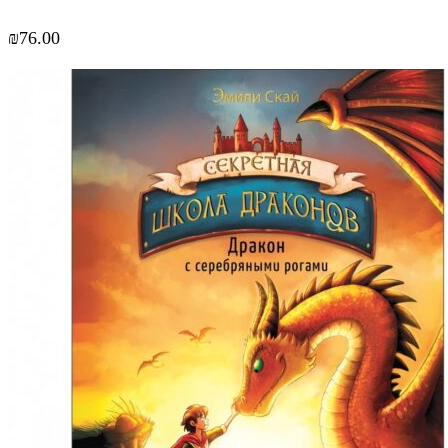
₪
76.00