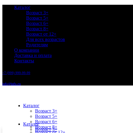
Каталог
Возраст 3+
Возраст 5+
Возраст 6+
Возраст 8+
Возраст от 12+
Для всех возрастов
Родителям
О компании
Доставка и оплата
Контакты
+7 (999) 999-99-99
info@info.ru
Каталог
Возраст 3+
Возраст 5+
Возраст 6+
Каталог
Возраст 8+
Возраст 3+
Возраст от 12+