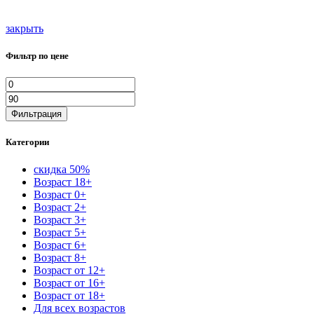
закрыть
Фильтр по цене
Минимальная
Максимальная
цена
цена
Фильтрация
Категории
скидка 50%
Возраст 18+
Возраст 0+
Возраст 2+
Возраст 3+
Возраст 5+
Возраст 6+
Возраст 8+
Возраст от 12+
Возраст от 16+
Возраст от 18+
Для всех возрастов