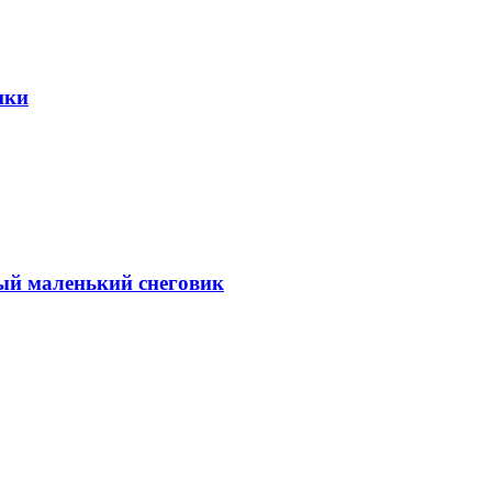
ики
ый маленький снеговик