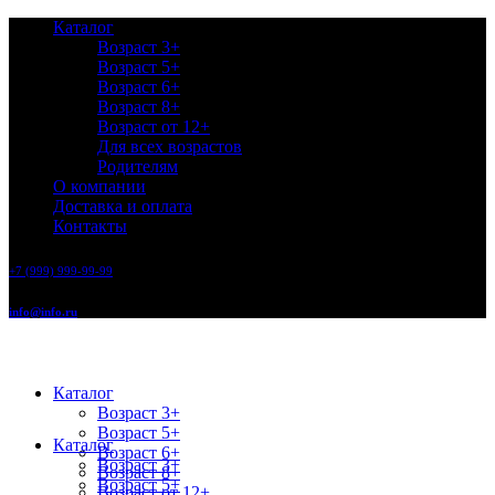
Каталог
Возраст 3+
Возраст 5+
Возраст 6+
Возраст 8+
Возраст от 12+
Для всех возрастов
Родителям
О компании
Доставка и оплата
Контакты
+7 (999) 999-99-99
info@info.ru
Каталог
Возраст 3+
Возраст 5+
Каталог
Возраст 6+
Возраст 3+
Возраст 8+
Возраст 5+
Возраст от 12+