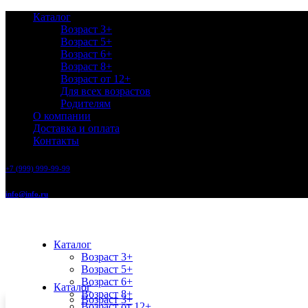
Каталог
Возраст 3+
Возраст 5+
Возраст 6+
Возраст 8+
Возраст от 12+
Для всех возрастов
Родителям
О компании
Доставка и оплата
Контакты
+7 (999) 999-99-99
info@info.ru
Каталог
Возраст 3+
Возраст 5+
Возраст 6+
Каталог
Возраст 8+
Возраст 3+
Возраст от 12+