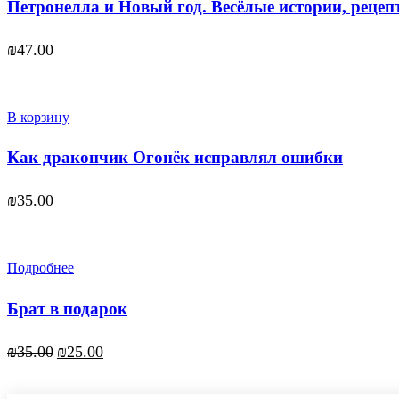
Петронелла и Новый год. Весёлые истории, рецеп
₪
47.00
В корзину
Как дракончик Огонёк исправлял ошибки
₪
35.00
Подробнее
Брат в подарок
Первоначальная
Текущая
₪
35.00
₪
25.00
цена
цена:
составляла
₪25.00.
₪35.00.