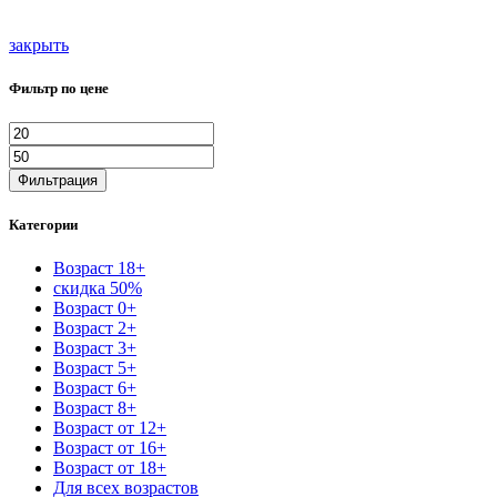
закрыть
Фильтр по цене
Минимальная
Максимальная
цена
цена
Фильтрация
Категории
Возраст 18+
скидка 50%
Возраст 0+
Возраст 2+
Возраст 3+
Возраст 5+
Возраст 6+
Возраст 8+
Возраст от 12+
Возраст от 16+
Возраст от 18+
Для всех возрастов