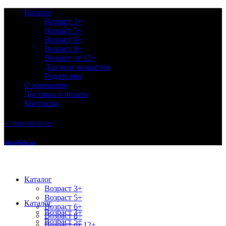
Каталог
Возраст 3+
Возраст 5+
Возраст 6+
Возраст 8+
Возраст от 12+
Для всех возрастов
Родителям
О компании
Доставка и оплата
Контакты
+7 (999) 999-99-99
info@info.ru
Каталог
Возраст 3+
Возраст 5+
Каталог
Возраст 6+
Возраст 3+
Возраст 8+
Возраст 5+
Возраст от 12+