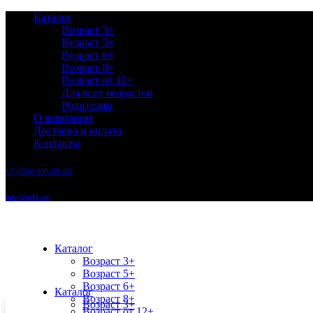
Каталог
Возраст 3+
Возраст 5+
Возраст 6+
Возраст 8+
Возраст от 12+
Для всех возрастов
Родителям
О компании
Доставка и оплата
Контакты
+7 (999) 999-99-99
info@info.ru
Каталог
Возраст 3+
Возраст 5+
Возраст 6+
Каталог
Возраст 8+
Возраст 3+
Возраст от 12+