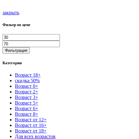
закрыть
Фильтр по цене
Минимальная
Максимальная
цена
цена
Фильтрация
Категории
Возраст 18+
скидка 50%
Возраст 0+
Возраст 2+
Возраст 3+
Возраст 5+
Возраст 6+
Возраст 8+
Возраст от 12+
Возраст от 16+
Возраст от 18+
Для всех возрастов