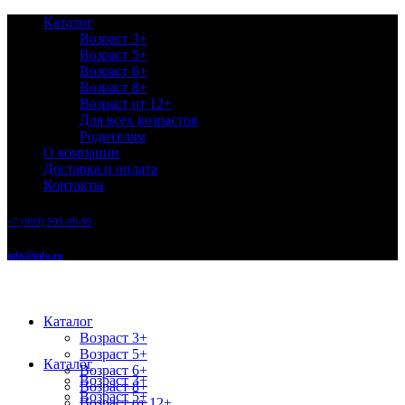
Каталог
Возраст 3+
Возраст 5+
Возраст 6+
Возраст 8+
Возраст от 12+
Для всех возрастов
Родителям
О компании
Доставка и оплата
Контакты
+7 (999) 999-99-99
info@info.ru
Каталог
Возраст 3+
Возраст 5+
Каталог
Возраст 6+
Возраст 3+
Возраст 8+
Возраст 5+
Возраст от 12+