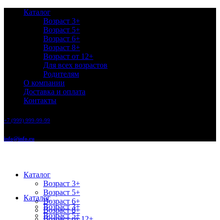
Каталог
Возраст 3+
Возраст 5+
Возраст 6+
Возраст 8+
Возраст от 12+
Для всех возрастов
Родителям
О компании
Доставка и оплата
Контакты
+7 (999) 999-99-99
info@info.ru
Каталог
Возраст 3+
Возраст 5+
Каталог
Возраст 6+
Возраст 3+
Возраст 8+
Возраст 5+
Возраст от 12+