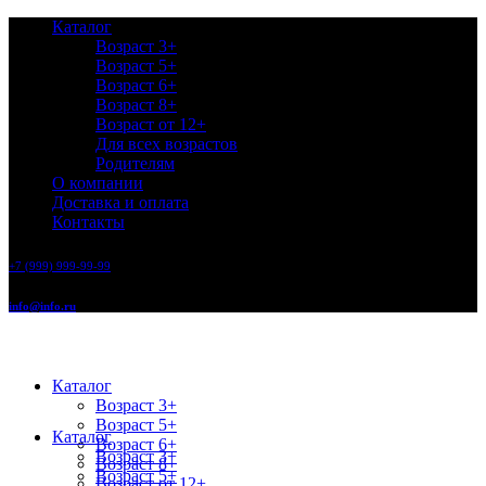
Каталог
Возраст 3+
Возраст 5+
Возраст 6+
Возраст 8+
Возраст от 12+
Для всех возрастов
Родителям
О компании
Доставка и оплата
Контакты
+7 (999) 999-99-99
info@info.ru
Каталог
Возраст 3+
Возраст 5+
Каталог
Возраст 6+
Возраст 3+
Возраст 8+
Возраст 5+
Возраст от 12+