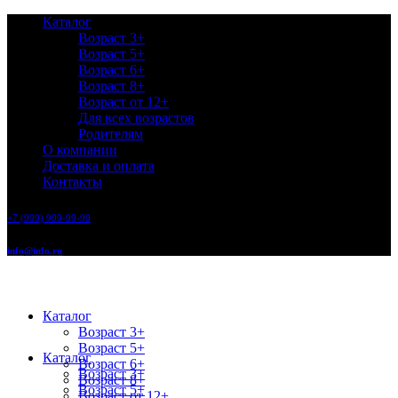
Каталог
Возраст 3+
Возраст 5+
Возраст 6+
Возраст 8+
Возраст от 12+
Для всех возрастов
Родителям
О компании
Доставка и оплата
Контакты
+7 (999) 999-99-99
info@info.ru
Каталог
Возраст 3+
Возраст 5+
Каталог
Возраст 6+
Возраст 3+
Возраст 8+
Возраст 5+
Возраст от 12+