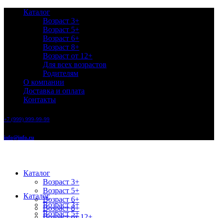
Каталог
Возраст 3+
Возраст 5+
Возраст 6+
Возраст 8+
Возраст от 12+
Для всех возрастов
Родителям
О компании
Доставка и оплата
Контакты
+7 (999) 999-99-99
info@info.ru
Каталог
Возраст 3+
Возраст 5+
Каталог
Возраст 6+
Возраст 3+
Возраст 8+
Возраст 5+
Возраст от 12+