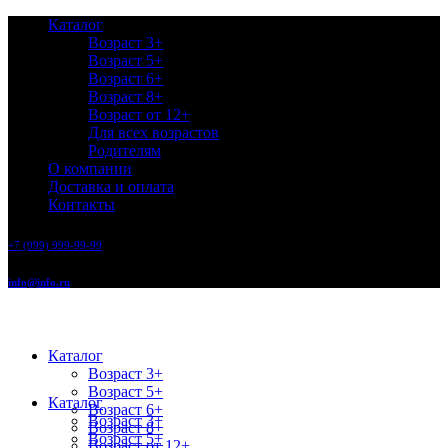
Каталог
Возраст 3+
Возраст 5+
Возраст 6+
Возраст 8+
Возраст от 12+
Для всех возрастов
Родителям
О компании
Доставка и оплата
Контакты
+7 (999) 999-99-99
info@info.ru
Каталог
Возраст 3+
Возраст 5+
Каталог
Возраст 6+
Возраст 3+
Возраст 8+
Возраст 5+
Возраст от 12+