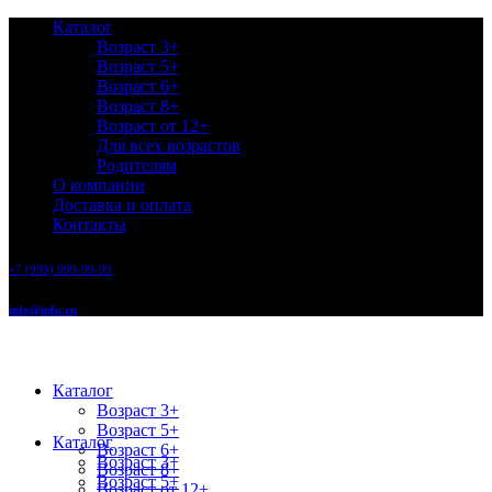
Каталог
Возраст 3+
Возраст 5+
Возраст 6+
Возраст 8+
Возраст от 12+
Для всех возрастов
Родителям
О компании
Доставка и оплата
Контакты
+7 (999) 999-99-99
info@info.ru
Каталог
Возраст 3+
Возраст 5+
Каталог
Возраст 6+
Возраст 3+
Возраст 8+
Возраст 5+
Возраст от 12+