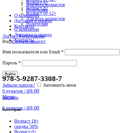
Возраст 6+
Для всех возрастов
Возраст 8+
Родителям
Возраст от 12+
О компании
Для всех возрастов
Доставка и оплата
Родителям
Контакты
О компании
Доставка и оплата
Логин / Регистрация
Контакты
Вход
Создать аккаунт
Имя пользователя или Email
*
Пароль
*
Войти
978-5-9287-3308-7
Забыли пароль?
Запомнить меня
₪
0.00
0
пунктов
/
Меню
закрыть
₪
0.00
0
пунктов
/
Категории
Возраст 18+
скидка 50%
Возраст 0+