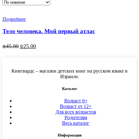
Подробнее
Тело человека. Мой первый атлас
Первоначальная
Текущая
₪
45.00
₪
25.00
цена
цена:
составляла
₪25.00.
₪45.00.
Книгвардс – магазин детских книг на русском языке в
Израиле.
Каталог
Возраст 6+
Возраст от 12+
Для всех возрастов
Родителям
Весь каталог
Информация