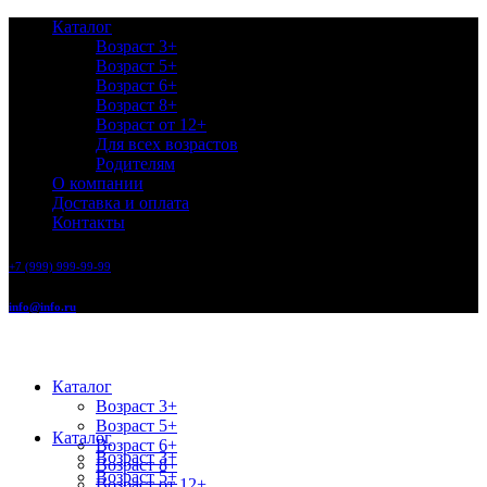
Каталог
Возраст 3+
Возраст 5+
Возраст 6+
Возраст 8+
Возраст от 12+
Для всех возрастов
Родителям
О компании
Доставка и оплата
Контакты
+7 (999) 999-99-99
info@info.ru
Каталог
Возраст 3+
Возраст 5+
Каталог
Возраст 6+
Возраст 3+
Возраст 8+
Возраст 5+
Возраст от 12+