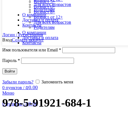
Возраст 5+
Для всех возрастов
Возраст 6+
Родителям
Возраст 8+
О компании
Возраст от 12+
Доставка и оплата
Для всех возрастов
Контакты
Родителям
О компании
Логин / Регистрация
Доставка и оплата
Вход
Создать аккаунт
Контакты
Имя пользователя или Email
*
Пароль
*
Войти
Забыли пароль?
Запомнить меня
₪
0.00
0
пунктов
/
Меню
978-5-91921-684-1
₪
0.00
0
пунктов
/