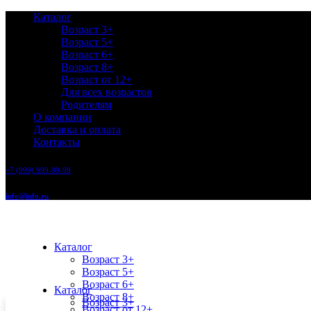
Каталог
Возраст 3+
Возраст 5+
Возраст 6+
Возраст 8+
Возраст от 12+
Для всех возрастов
Родителям
О компании
Доставка и оплата
Контакты
+7 (999) 999-99-99
info@info.ru
Каталог
Возраст 3+
Возраст 5+
Возраст 6+
Каталог
Возраст 8+
Возраст 3+
Возраст от 12+