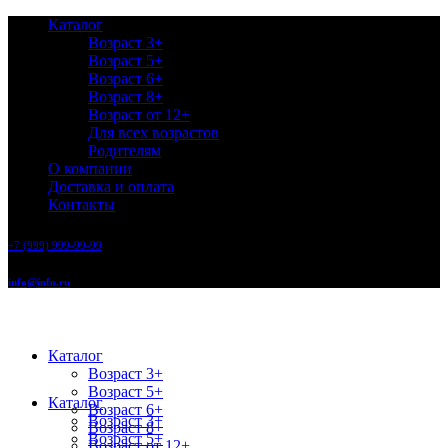
Каталог
Возраст 3+
Возраст 5+
Возраст 6+
Возраст 8+
Возраст от 12+
Для всех возрастов
Родителям
О компании
Доставка и оплата
Контакты
+7 (999) 999-99-99
info@info.ru
Каталог
Возраст 3+
Возраст 5+
Каталог
Возраст 6+
Возраст 3+
Возраст 8+
Возраст 5+
Возраст от 12+