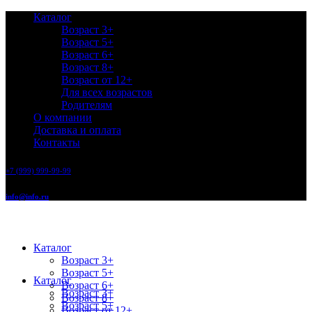
Каталог
Возраст 3+
Возраст 5+
Возраст 6+
Возраст 8+
Возраст от 12+
Для всех возрастов
Родителям
О компании
Доставка и оплата
Контакты
+7 (999) 999-99-99
info@info.ru
Каталог
Возраст 3+
Возраст 5+
Каталог
Возраст 6+
Возраст 3+
Возраст 8+
Возраст 5+
Возраст от 12+