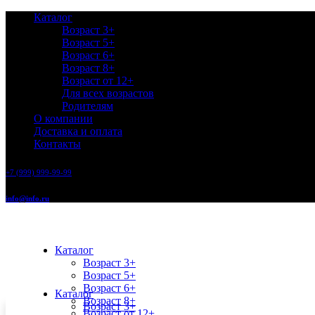
Каталог
Возраст 3+
Возраст 5+
Возраст 6+
Возраст 8+
Возраст от 12+
Для всех возрастов
Родителям
О компании
Доставка и оплата
Контакты
+7 (999) 999-99-99
info@info.ru
Каталог
Возраст 3+
Возраст 5+
Возраст 6+
Каталог
Возраст 8+
Возраст 3+
Возраст от 12+