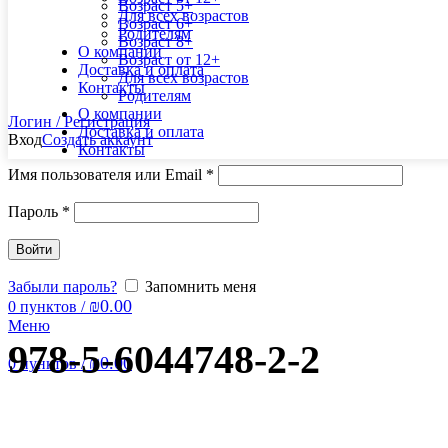
Возраст 5+
Для всех возрастов
Возраст 6+
Родителям
Возраст 8+
О компании
Возраст от 12+
Доставка и оплата
Для всех возрастов
Контакты
Родителям
О компании
Логин / Регистрация
Доставка и оплата
Вход
Создать аккаунт
Контакты
Имя пользователя или Email
*
Пароль
*
Войти
Забыли пароль?
Запомнить меня
₪
0.00
0
пунктов
/
Меню
978-5-6044748-2-2
₪
0.00
0
пунктов
/