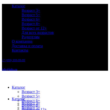
Каталог
Возраст 3+
Возраст 5+
Возраст 6+
Возраст 8+
Возраст от 12+
Для всех возрастов
Родителям
О компании
Доставка и оплата
Контакты
+7 (999) 999-99-99
info@info.ru
Каталог
Возраст 3+
Возраст 5+
Каталог
Возраст 6+
Возраст 3+
Возраст 8+
Возраст 5+
Возраст от 12+