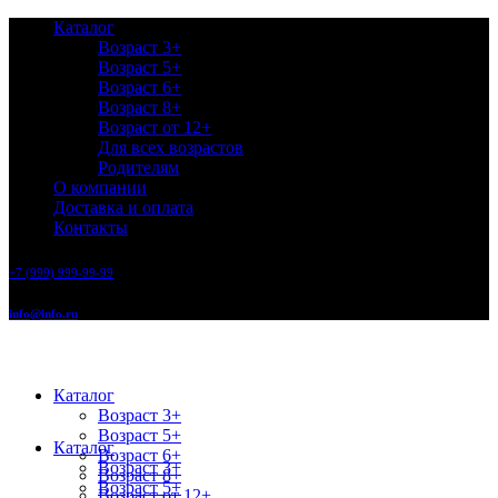
Каталог
Возраст 3+
Возраст 5+
Возраст 6+
Возраст 8+
Возраст от 12+
Для всех возрастов
Родителям
О компании
Доставка и оплата
Контакты
+7 (999) 999-99-99
info@info.ru
Каталог
Возраст 3+
Возраст 5+
Каталог
Возраст 6+
Возраст 3+
Возраст 8+
Возраст 5+
Возраст от 12+