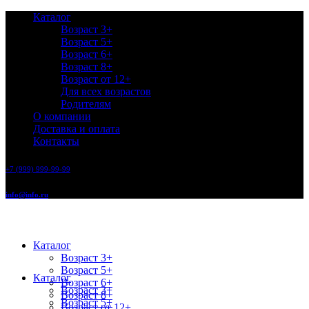
Каталог
Возраст 3+
Возраст 5+
Возраст 6+
Возраст 8+
Возраст от 12+
Для всех возрастов
Родителям
О компании
Доставка и оплата
Контакты
+7 (999) 999-99-99
info@info.ru
Каталог
Возраст 3+
Возраст 5+
Каталог
Возраст 6+
Возраст 3+
Возраст 8+
Возраст 5+
Возраст от 12+