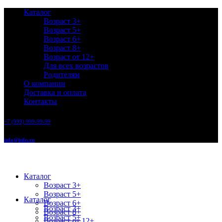
Каталог
Возраст 3+
Возраст 5+
Возраст 6+
Возраст 8+
Возраст от 12+
Для всех возрастов
Родителям
О компании
Доставка и оплата
Контакты
+7 (999) 999-99-99
info@info.ru
Каталог
Возраст 3+
Возраст 5+
Каталог
Возраст 6+
Возраст 3+
Возраст 8+
Возраст 5+
Возраст от 12+