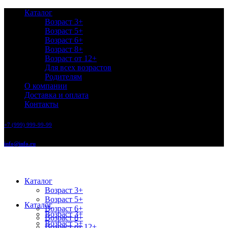
Каталог
Возраст 3+
Возраст 5+
Возраст 6+
Возраст 8+
Возраст от 12+
Для всех возрастов
Родителям
О компании
Доставка и оплата
Контакты
+7 (999) 999-99-99
info@info.ru
Каталог
Возраст 3+
Возраст 5+
Каталог
Возраст 6+
Возраст 3+
Возраст 8+
Возраст 5+
Возраст от 12+