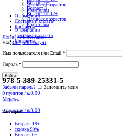
Возраст 6+
Для всех возрастов
Возраст 8+
Родителям
Возраст от 12+
О компании
Для всех возрастов
Доставка и оплата
Родителям
Контакты
О компании
Доставка и оплата
Логин / Регистрация
Контакты
Вход
Создать аккаунт
Имя пользователя или Email
*
Пароль
*
Войти
978-5-389-25331-5
Забыли пароль?
Запомнить меня
₪
0.00
0
пунктов
/
Меню
закрыть
₪
0.00
0
пунктов
/
Категории
Возраст 18+
скидка 50%
Возраст 0+