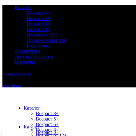
Каталог
Возраст 3+
Возраст 5+
Возраст 6+
Возраст 8+
Возраст от 12+
Для всех возрастов
Родителям
О компании
Доставка и оплата
Контакты
+7 (999) 999-99-99
info@info.ru
Каталог
Возраст 3+
Возраст 5+
Возраст 6+
Каталог
Возраст 8+
Возраст 3+
Возраст от 12+