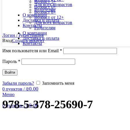
Возраст 5+
Для всех возрастов
Возраст 6+
Родителям
Возраст 8+
О компании
Возраст от 12+
Доставка и оплата
Для всех возрастов
Контакты
Родителям
О компании
Логин / Регистрация
Доставка и оплата
Вход
Создать аккаунт
Контакты
Имя пользователя или Email
*
Пароль
*
Войти
Забыли пароль?
Запомнить меня
₪
0.00
0
пунктов
/
Меню
978-5-378-25690-7
₪
0.00
0
пунктов
/