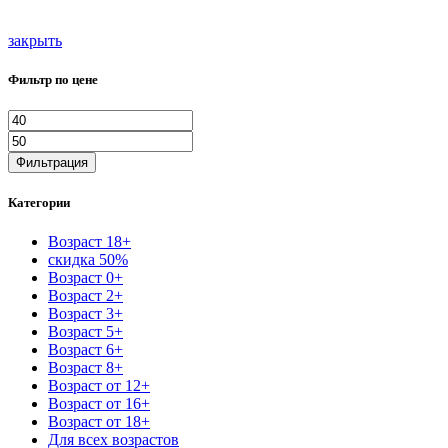
закрыть
Фильтр по цене
Минимальная
Максимальная
цена
цена
Фильтрация
Категории
Возраст 18+
скидка 50%
Возраст 0+
Возраст 2+
Возраст 3+
Возраст 5+
Возраст 6+
Возраст 8+
Возраст от 12+
Возраст от 16+
Возраст от 18+
Для всех возрастов