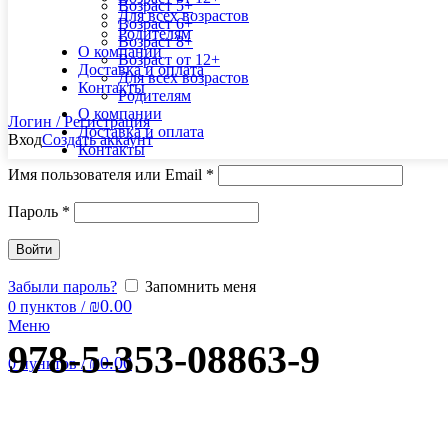
Возраст 5+
Для всех возрастов
Возраст 6+
Родителям
Возраст 8+
О компании
Возраст от 12+
Доставка и оплата
Для всех возрастов
Контакты
Родителям
О компании
Логин / Регистрация
Доставка и оплата
Вход
Создать аккаунт
Контакты
Имя пользователя или Email
*
Пароль
*
Войти
Забыли пароль?
Запомнить меня
₪
0.00
0
пунктов
/
Меню
978-5-353-08863-9
₪
0.00
0
пунктов
/