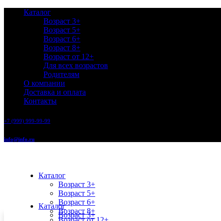
Каталог
Возраст 3+
Возраст 5+
Возраст 6+
Возраст 8+
Возраст от 12+
Для всех возрастов
Родителям
О компании
Доставка и оплата
Контакты
+7 (999) 999-99-99
info@info.ru
Каталог
Возраст 3+
Возраст 5+
Возраст 6+
Каталог
Возраст 8+
Возраст 3+
Возраст от 12+