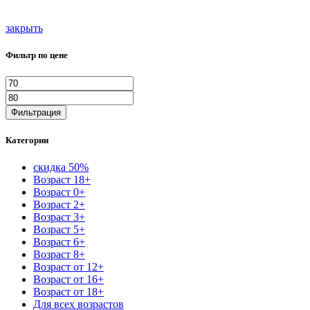
закрыть
Фильтр по цене
Минимальная
Максимальная
цена
цена
Фильтрация
Категории
скидка 50%
Возраст 18+
Возраст 0+
Возраст 2+
Возраст 3+
Возраст 5+
Возраст 6+
Возраст 8+
Возраст от 12+
Возраст от 16+
Возраст от 18+
Для всех возрастов