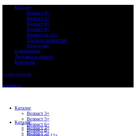
Каталог
Возраст 3+
Возраст 5+
Возраст 6+
Возраст 8+
Возраст от 12+
Для всех возрастов
Родителям
О компании
Доставка и оплата
Контакты
+7 (999) 999-99-99
info@info.ru
Каталог
Возраст 3+
Возраст 5+
Каталог
Возраст 6+
Возраст 3+
Возраст 8+
Возраст 5+
Возраст от 12+