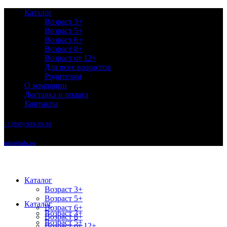
Каталог
Возраст 3+
Возраст 5+
Возраст 6+
Возраст 8+
Возраст от 12+
Для всех возрастов
Родителям
О компании
Доставка и оплата
Контакты
+7 (999) 999-99-99
info@info.ru
Каталог
Возраст 3+
Возраст 5+
Каталог
Возраст 6+
Возраст 3+
Возраст 8+
Возраст 5+
Возраст от 12+