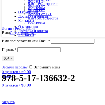
Возраст 5+
Для всех возрастов
Возраст 6+
Родителям
Возраст 8+
О компании
Возраст от 12+
Доставка и оплата
Для всех возрастов
Контакты
Родителям
О компании
Логин / Регистрация
Доставка и оплата
Вход
Создать аккаунт
Контакты
Имя пользователя или Email
*
Пароль
*
Войти
Забыли пароль?
Запомнить меня
₪
0.00
0
пунктов
/
978-5-17-136632-2
Меню
₪
0.00
0
пунктов
/
закрыть