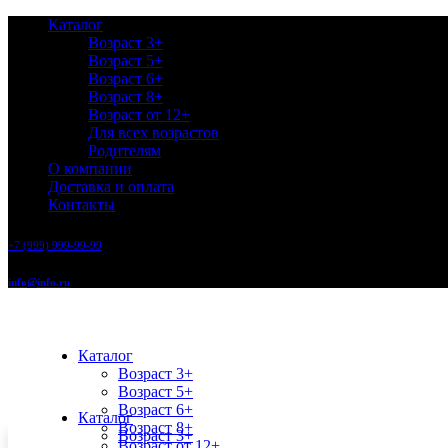
Каталог
Возраст 3+
Возраст 5+
Возраст 6+
Возраст 8+
Возраст от 12+
Для всех возрастов
Родителям
О компании
Доставка и оплата
Контакты
+7 (999) 999-99-99
info@info.ru
Каталог
Возраст 3+
Возраст 5+
Возраст 6+
Каталог
Возраст 8+
Возраст 3+
Возраст от 12+