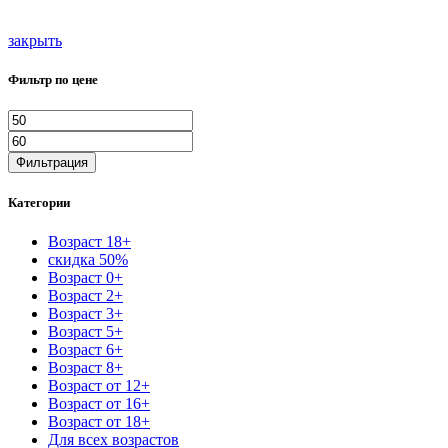
закрыть
Фильтр по цене
Минимальная
Максимальная
цена
цена
Фильтрация
Категории
Возраст 18+
скидка 50%
Возраст 0+
Возраст 2+
Возраст 3+
Возраст 5+
Возраст 6+
Возраст 8+
Возраст от 12+
Возраст от 16+
Возраст от 18+
Для всех возрастов