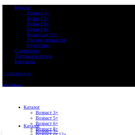
Каталог
Возраст 3+
Возраст 5+
Возраст 6+
Возраст 8+
Возраст от 12+
Для всех возрастов
Родителям
О компании
Доставка и оплата
Контакты
+7 (999) 999-99-99
info@info.ru
Каталог
Возраст 3+
Возраст 5+
Возраст 6+
Каталог
Возраст 8+
Возраст 3+
Возраст от 12+