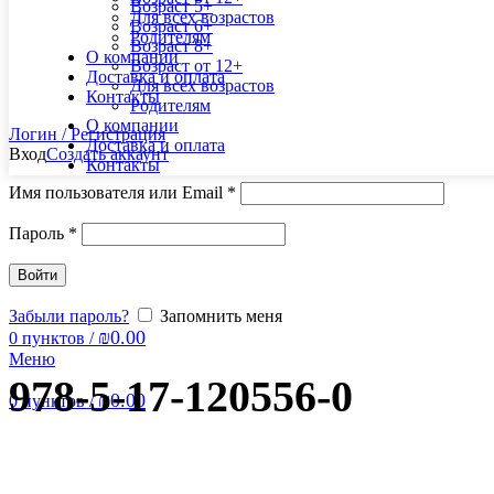
Возраст 5+
Для всех возрастов
Возраст 6+
Родителям
Возраст 8+
О компании
Возраст от 12+
Доставка и оплата
Для всех возрастов
Контакты
Родителям
О компании
Логин / Регистрация
Доставка и оплата
Вход
Создать аккаунт
Контакты
Имя пользователя или Email
*
Пароль
*
Войти
Забыли пароль?
Запомнить меня
₪
0.00
0
пунктов
/
Меню
978-5-17-120556-0
₪
0.00
0
пунктов
/