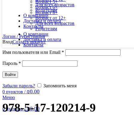
Возраст 5+
Для всех возрастов
Возраст 6+
Родителям
Возраст 8+
О компании
Возраст от 12+
Доставка и оплата
Для всех возрастов
Контакты
Родителям
О компании
Логин / Регистрация
Доставка и оплата
Вход
Создать аккаунт
Контакты
Имя пользователя или Email
*
Пароль
*
Войти
Забыли пароль?
Запомнить меня
₪
0.00
0
пунктов
/
Меню
978-5-17-120214-9
₪
0.00
0
пунктов
/