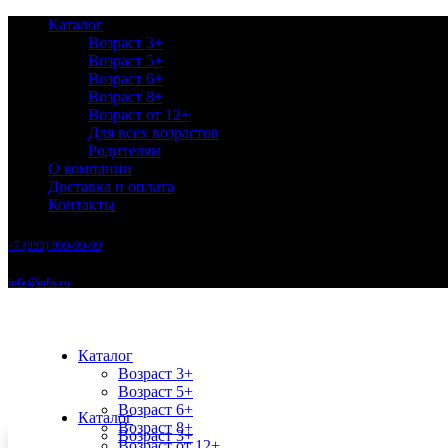
Каталог
Возраст 3+
Возраст 5+
Возраст 6+
Возраст 8+
Возраст от 12+
Для всех возрастов
Родителям
О компании
Доставка и оплата
Контакты
+7 (999) 999-99-99
info@info.ru
Каталог
Возраст 3+
Возраст 5+
Возраст 6+
Каталог
Возраст 8+
Возраст 3+
Возраст от 12+