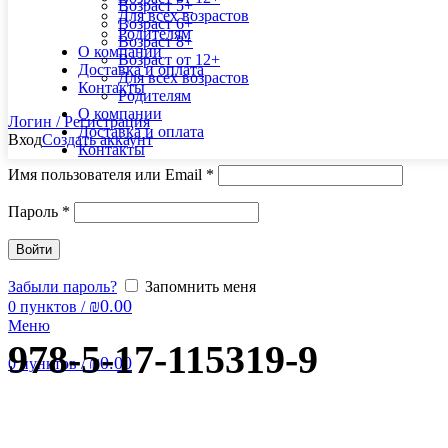
Возраст 5+
Для всех возрастов
Возраст 6+
Родителям
Возраст 8+
О компании
Возраст от 12+
Доставка и оплата
Для всех возрастов
Контакты
Родителям
О компании
Логин / Регистрация
Доставка и оплата
Вход
Создать аккаунт
Контакты
Имя пользователя или Email
*
Пароль
*
Войти
Забыли пароль?
Запомнить меня
₪
0.00
0
пунктов
/
Меню
978-5-17-115319-9
₪
0.00
0
пунктов
/