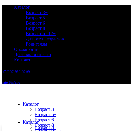
Каталог
Возраст 3+
Возраст 5+
Возраст 6+
Возраст 8+
Возраст от 12+
Для всех возрастов
Родителям
О компании
Доставка и оплата
Контакты
+7 (999) 999-99-99
info@info.ru
Каталог
Возраст 3+
Возраст 5+
Возраст 6+
Каталог
Возраст 8+
Возраст 3+
Возраст от 12+