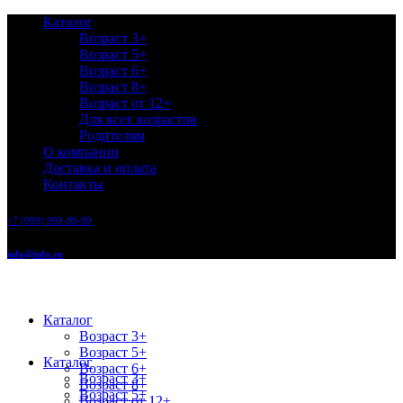
Каталог
Возраст 3+
Возраст 5+
Возраст 6+
Возраст 8+
Возраст от 12+
Для всех возрастов
Родителям
О компании
Доставка и оплата
Контакты
+7 (999) 999-99-99
info@info.ru
Каталог
Возраст 3+
Возраст 5+
Каталог
Возраст 6+
Возраст 3+
Возраст 8+
Возраст 5+
Возраст от 12+