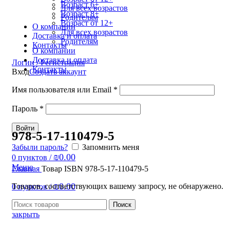
Возраст 6+
Для всех возрастов
Возраст 8+
Родителям
Возраст от 12+
О компании
Для всех возрастов
Доставка и оплата
Родителям
Контакты
О компании
Доставка и оплата
Логин / Регистрация
Контакты
Вход
Создать аккаунт
Имя пользователя или Email
*
Пароль
*
Войти
978-5-17-110479-5
Забыли пароль?
Запомнить меня
₪
0.00
0
пунктов
/
Меню
Главная
Товар ISBN
978-5-17-110479-5
₪
0.00
Товаров, соответствующих вашему запросу, не обнаружено.
0
пунктов
/
Поиск
закрыть