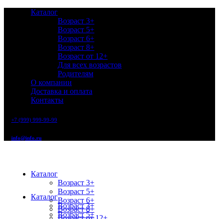
Каталог
Возраст 3+
Возраст 5+
Возраст 6+
Возраст 8+
Возраст от 12+
Для всех возрастов
Родителям
О компании
Доставка и оплата
Контакты
+7 (999) 999-99-99
info@info.ru
Каталог
Возраст 3+
Возраст 5+
Каталог
Возраст 6+
Возраст 3+
Возраст 8+
Возраст 5+
Возраст от 12+