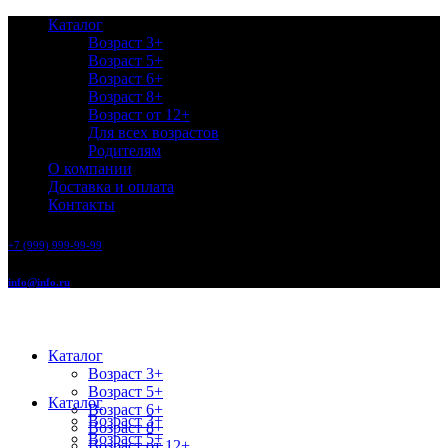
Каталог
Возраст 3+
Возраст 5+
Возраст 6+
Возраст 8+
Возраст от 12+
Для всех возрастов
Родителям
О компании
Доставка и оплата
Контакты
+7 (999) 999-99-99
info@info.ru
Каталог
Возраст 3+
Возраст 5+
Каталог
Возраст 6+
Возраст 3+
Возраст 8+
Возраст 5+
Возраст от 12+