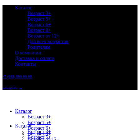
Каталог
Возраст 3+
Возраст 5+
Возраст 6+
Возраст 8+
Возраст от 12+
Для всех возрастов
Родителям
О компании
Доставка и оплата
Контакты
+7 (999) 999-99-99
info@info.ru
Каталог
Возраст 3+
Возраст 5+
Каталог
Возраст 6+
Возраст 3+
Возраст 8+
Возраст 5+
Возраст от 12+