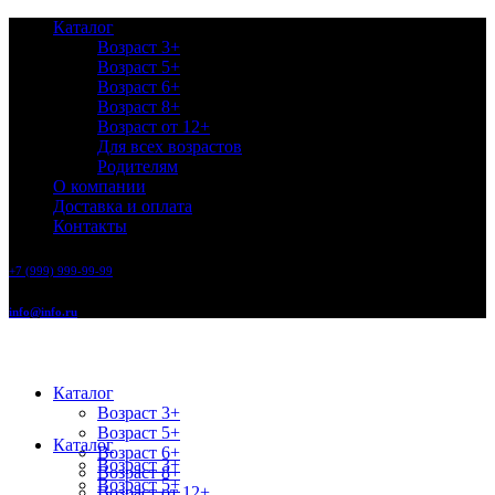
Каталог
Возраст 3+
Возраст 5+
Возраст 6+
Возраст 8+
Возраст от 12+
Для всех возрастов
Родителям
О компании
Доставка и оплата
Контакты
+7 (999) 999-99-99
info@info.ru
Каталог
Возраст 3+
Возраст 5+
Каталог
Возраст 6+
Возраст 3+
Возраст 8+
Возраст 5+
Возраст от 12+