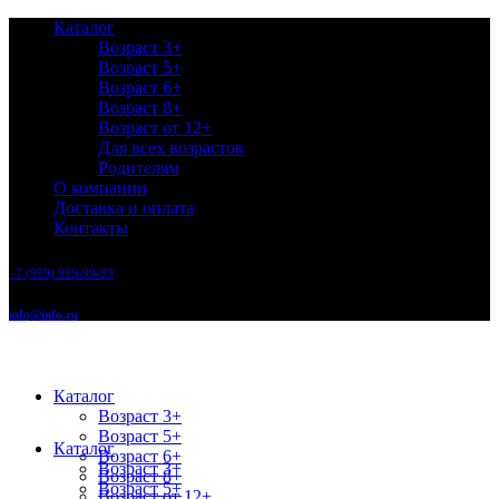
Каталог
Возраст 3+
Возраст 5+
Возраст 6+
Возраст 8+
Возраст от 12+
Для всех возрастов
Родителям
О компании
Доставка и оплата
Контакты
+7 (999) 999-99-99
info@info.ru
Каталог
Возраст 3+
Возраст 5+
Каталог
Возраст 6+
Возраст 3+
Возраст 8+
Возраст 5+
Возраст от 12+