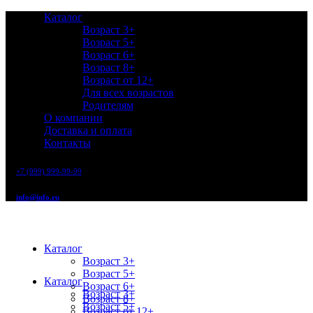
Каталог
Возраст 3+
Возраст 5+
Возраст 6+
Возраст 8+
Возраст от 12+
Для всех возрастов
Родителям
О компании
Доставка и оплата
Контакты
+7 (999) 999-99-99
info@info.ru
Каталог
Возраст 3+
Возраст 5+
Каталог
Возраст 6+
Возраст 3+
Возраст 8+
Возраст 5+
Возраст от 12+