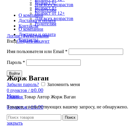
Возраст 6+
Для всех возрастов
Возраст 8+
Родителям
Возраст от 12+
О компании
Для всех возрастов
Доставка и оплата
Родителям
Контакты
О компании
Доставка и оплата
Логин / Регистрация
Контакты
Вход
Создать аккаунт
Имя пользователя или Email
*
Пароль
*
Войти
Жорж Ваган
Забыли пароль?
Запомнить меня
₪
0.00
0
пунктов
/
Меню
Главная
Товар Автор
Жорж Ваган
₪
0.00
Товаров, соответствующих вашему запросу, не обнаружено.
0
пунктов
/
Поиск
закрыть