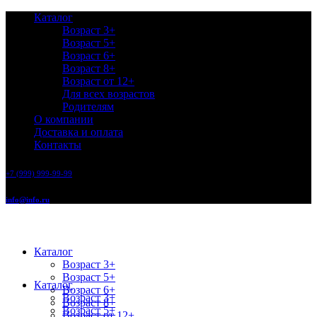
Каталог
Возраст 3+
Возраст 5+
Возраст 6+
Возраст 8+
Возраст от 12+
Для всех возрастов
Родителям
О компании
Доставка и оплата
Контакты
+7 (999) 999-99-99
info@info.ru
Каталог
Возраст 3+
Возраст 5+
Каталог
Возраст 6+
Возраст 3+
Возраст 8+
Возраст 5+
Возраст от 12+