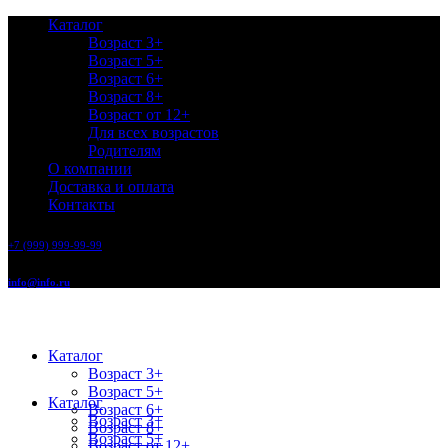
Каталог
Возраст 3+
Возраст 5+
Возраст 6+
Возраст 8+
Возраст от 12+
Для всех возрастов
Родителям
О компании
Доставка и оплата
Контакты
+7 (999) 999-99-99
info@info.ru
Каталог
Возраст 3+
Возраст 5+
Каталог
Возраст 6+
Возраст 3+
Возраст 8+
Возраст 5+
Возраст от 12+