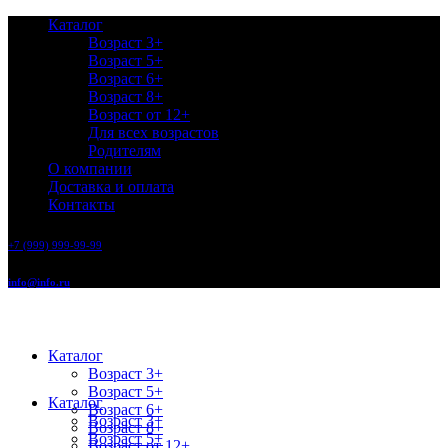
Каталог
Возраст 3+
Возраст 5+
Возраст 6+
Возраст 8+
Возраст от 12+
Для всех возрастов
Родителям
О компании
Доставка и оплата
Контакты
+7 (999) 999-99-99
info@info.ru
Каталог
Возраст 3+
Возраст 5+
Каталог
Возраст 6+
Возраст 3+
Возраст 8+
Возраст 5+
Возраст от 12+