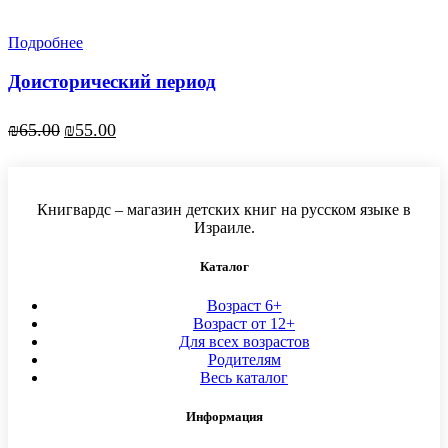
Подробнее
Доисторический период
Первоначальная
Текущая
₪
65.00
₪
55.00
цена
цена:
составляла
₪55.00.
₪65.00.
Книгвардс – магазин детских книг на русском языке в
Израиле.
Каталог
Возраст 6+
Возраст от 12+
Для всех возрастов
Родителям
Весь каталог
Информация