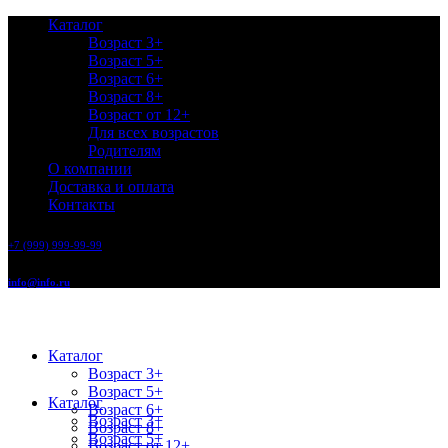
Каталог
Возраст 3+
Возраст 5+
Возраст 6+
Возраст 8+
Возраст от 12+
Для всех возрастов
Родителям
О компании
Доставка и оплата
Контакты
+7 (999) 999-99-99
info@info.ru
Каталог
Возраст 3+
Возраст 5+
Каталог
Возраст 6+
Возраст 3+
Возраст 8+
Возраст 5+
Возраст от 12+