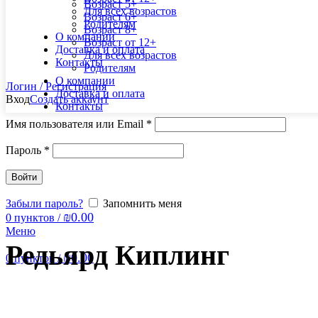
Возраст 5+
Для всех возрастов
Возраст 6+
Родителям
Возраст 8+
О компании
Возраст от 12+
Доставка и оплата
Для всех возрастов
Контакты
Родителям
О компании
Логин / Регистрация
Доставка и оплата
Вход
Создать аккаунт
Контакты
Имя пользователя или Email
*
Пароль
*
Войти
Забыли пароль?
Запомнить меня
₪
0.00
0
пунктов
/
Меню
Редьярд Киплинг
₪
0.00
0
пунктов
/