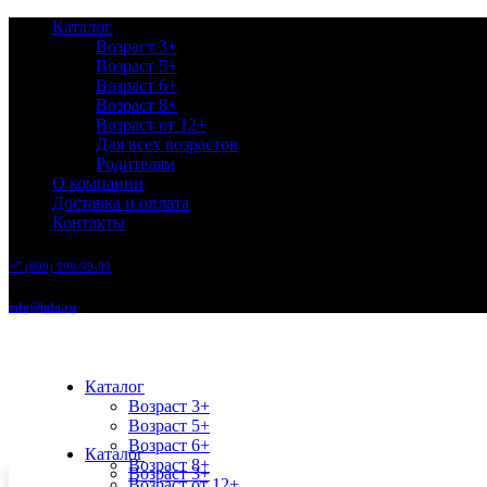
Каталог
Возраст 3+
Возраст 5+
Возраст 6+
Возраст 8+
Возраст от 12+
Для всех возрастов
Родителям
О компании
Доставка и оплата
Контакты
+7 (999) 999-99-99
info@info.ru
Каталог
Возраст 3+
Возраст 5+
Возраст 6+
Каталог
Возраст 8+
Возраст 3+
Возраст от 12+