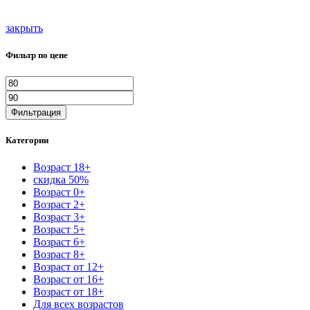
закрыть
Фильтр по цене
Минимальная
Максимальная
цена
цена
Фильтрация
Категории
Возраст 18+
скидка 50%
Возраст 0+
Возраст 2+
Возраст 3+
Возраст 5+
Возраст 6+
Возраст 8+
Возраст от 12+
Возраст от 16+
Возраст от 18+
Для всех возрастов