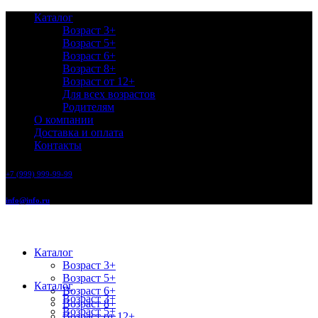
Каталог
Возраст 3+
Возраст 5+
Возраст 6+
Возраст 8+
Возраст от 12+
Для всех возрастов
Родителям
О компании
Доставка и оплата
Контакты
+7 (999) 999-99-99
info@info.ru
Каталог
Возраст 3+
Возраст 5+
Каталог
Возраст 6+
Возраст 3+
Возраст 8+
Возраст 5+
Возраст от 12+