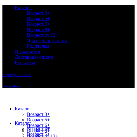
Каталог
Возраст 3+
Возраст 5+
Возраст 6+
Возраст 8+
Возраст от 12+
Для всех возрастов
Родителям
О компании
Доставка и оплата
Контакты
+7 (999) 999-99-99
info@info.ru
Каталог
Возраст 3+
Возраст 5+
Каталог
Возраст 6+
Возраст 3+
Возраст 8+
Возраст 5+
Возраст от 12+